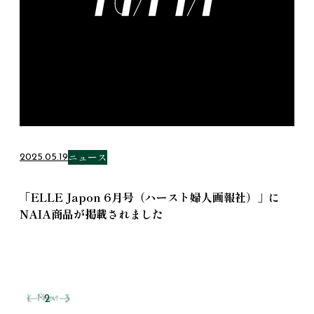
ニュース
2025.05.19
「ELLE Japon 6月号（ハースト婦人画報社）」に
NAIA商品が掲載されました
ページナビゲーション
Next
Prev
1
2
3