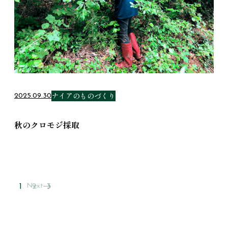
ナイアのものづくり
2025.09.30
秋のクロモジ採取
ページナビゲーション
Next
1
2
3